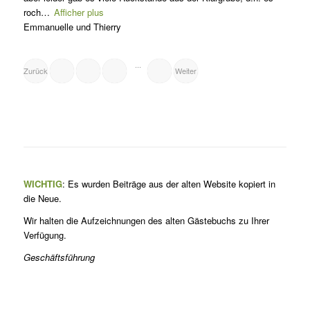
roch
Afficher plus
Emmanuelle und Thierry
NAVIGATION
Seite
Seite
Seite
Seite
...
Zurück
Weiter
1
3
16
2
SITE
REVIEWS
WICHTIG
: Es wurden Beiträge aus der alten Website kopiert in
die Neue.
Wir halten die Aufzeichnungen des alten Gästebuchs zu Ihrer
Verfügung.
Geschäftsführung