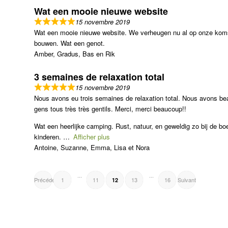
Wat een mooie nieuwe website
15 novembre 2019
Wat een mooie nieuwe website. We verheugen nu al op onze komst 
bouwen. Wat een genot.
Amber, Gradus, Bas en Rik
3 semaines de relaxation total
15 novembre 2019
Nous avons eu trois semaines de relaxation total. Nous avons bea
gens tous très très gentils. Merci, merci beaucoup!!
Wat een heerlijke camping. Rust, natuur, en geweldig zo bij de boer
kinderen.
Afficher plus
Antoine, Suzanne, Emma, Lisa et Nora
NAVIGATION
Page
Page
Page
Page
Page
...
...
Précédent
1
11
13
16
Suivant
12
SITE
REVIEWS