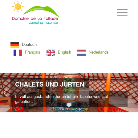
Deutsch
Français
English
Nederlands
S UND JURTEN
Weiter
statteten Jurten ist ein Tapetenwechsel
1
2
3
4
5