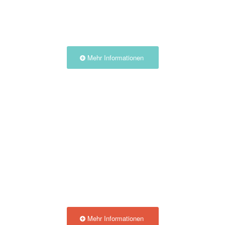
Nutzen Sie unsere
Unterkünfte in der Natur
Mehr Informationen
Entdecken Sie die Auvergne
Mehr Informationen