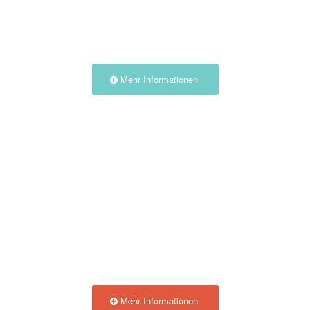
Nutzen Sie unsere
Unterkünfte in der Natur
Mehr Informationen
Entdecken Sie die Auvergne
Mehr Informationen