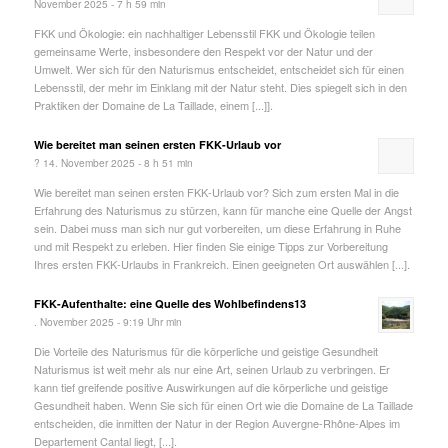
November 2025 - 7 h 59 min
FKK und Ökologie: ein nachhaltiger Lebensstil FKK und Ökologie teilen
gemeinsame Werte, insbesondere den Respekt vor der Natur und der
Umwelt. Wer sich für den Naturismus entscheidet, entscheidet sich für einen
Lebensstil, der mehr im Einklang mit der Natur steht. Dies spiegelt sich in den
Praktiken der Domaine de La Taillade, einem [...]].
Wie bereitet man seinen ersten FKK-Urlaub vor
? 14. November 2025 - 8 h 51 min
Wie bereitet man seinen ersten FKK-Urlaub vor? Sich zum ersten Mal in die
Erfahrung des Naturismus zu stürzen, kann für manche eine Quelle der Angst
sein. Dabei muss man sich nur gut vorbereiten, um diese Erfahrung in Ruhe
und mit Respekt zu erleben. Hier finden Sie einige Tipps zur Vorbereitung
Ihres ersten FKK-Urlaubs in Frankreich. Einen geeigneten Ort auswählen [...].
FKK-Aufenthalte: eine Quelle des Wohlbefindens13
. November 2025 - 9:19 Uhr min
Die Vorteile des Naturismus für die körperliche und geistige Gesundheit
Naturismus ist weit mehr als nur eine Art, seinen Urlaub zu verbringen. Er
kann tief greifende positive Auswirkungen auf die körperliche und geistige
Gesundheit haben. Wenn Sie sich für einen Ort wie die Domaine de La Taillade
entscheiden, die inmitten der Natur in der Region Auvergne-Rhône-Alpes im
Departement Cantal liegt, [...].