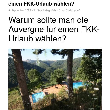
einen FKK-Urlaub wählen?
/
/
8. September 2025
in
Nicht kategorisiert
von
ChristopheB
Warum sollte man die
Auvergne für einen FKK-
Urlaub wählen?