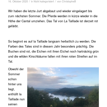
/
/
16. Oktober 2020
in
Nicht kategorisiert
von
ChristopheB
Wir haben die letzte Jurt abgebaut und wieder eingelagert bis
zum nächsten Sommer. Die Pferde werden in kürze wieder in die
Höhe der Cantal umziehen. Das Tal von La Taillade ist derzeit rot
gefärbt.
So beginnt es auf la Taillade langsam herbstlich zu werden. Die
Farben des Tales sind in diesem Jahr besonders prächtig. Die
Buchen sind rot, die Eichen mit ihren Eichel noch hartnäckig grün
und die wilden Kirschbäume fallen mit ihren roten Streifen auf im
Tal.
Obwohl der
Sommer
schon
hinter uns
liegt,
enthüllt la
Taillade nun
seinen