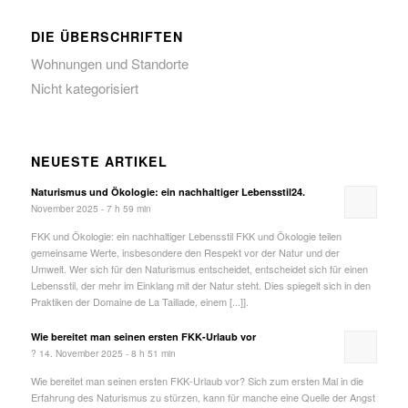
DIE ÜBERSCHRIFTEN
Wohnungen und Standorte
Nicht kategorisiert
NEUESTE ARTIKEL
Naturismus und Ökologie: ein nachhaltiger Lebensstil24.
November 2025 - 7 h 59 min
FKK und Ökologie: ein nachhaltiger Lebensstil FKK und Ökologie teilen
gemeinsame Werte, insbesondere den Respekt vor der Natur und der
Umwelt. Wer sich für den Naturismus entscheidet, entscheidet sich für einen
Lebensstil, der mehr im Einklang mit der Natur steht. Dies spiegelt sich in den
Praktiken der Domaine de La Taillade, einem [...]].
Wie bereitet man seinen ersten FKK-Urlaub vor
? 14. November 2025 - 8 h 51 min
Wie bereitet man seinen ersten FKK-Urlaub vor? Sich zum ersten Mal in die
Erfahrung des Naturismus zu stürzen, kann für manche eine Quelle der Angst