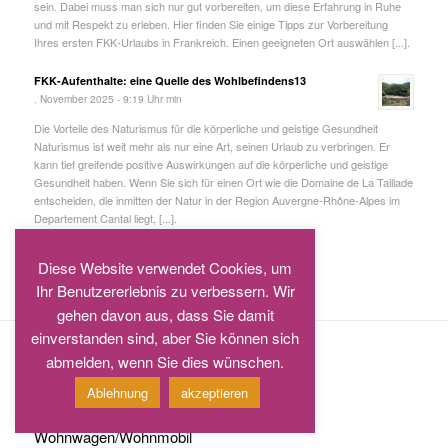
sein. Dabei muss man sich nur gut vorbereiten, um diese Erfahrung in Ruhe
und mit Respekt zu erleben. Hier finden Sie einige Tipps zur Vorbereitung
Ihres ersten FKK-Urlaubs in Frankreich. Einen geeigneten Ort auswählen [...].
FKK-Aufenthalte: eine Quelle des Wohlbefindens13
. November 2025 - 9:19 Uhr min
Die Vorteile des Naturismus für die körperliche und geistige Gesundheit
Naturismus ist weit mehr als nur eine Art, seinen Urlaub zu verbringen. Er
kann tief greifende positive Auswirkungen auf die körperliche und geistige
Gesundheit haben. Wenn Sie sich für einen Ort wie die Domaine de La Taillade
entscheiden, die inmitten der Natur in der Region Auvergne-Rhône-Alpes im
Departement Cantal liegt, [...].
Diese Website verwendet Cookies, um
Ihr Benutzererlebnis zu verbessern. Wir
gehen davon aus, dass Sie damit
einverstanden sind, aber Sie können sich
abmelden, wenn Sie dies wünschen.
Standorte
Ablehnung
akzeptieren
Zelt
Wohnwagen/Wohnmobil