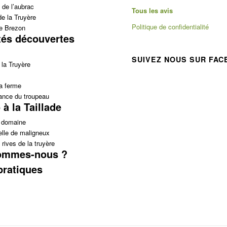
 de l’aubrac
Tous les avis
de la Truyère
Politique de confidentialité
e Brezon
tés découvertes
SUIVEZ NOUS SUR FA
la Truyère
la ferme
nce du troupeau
à la Taillade
u domaine
elle de maligneux
 rives de la truyère
ommes-nous ?
pratiques