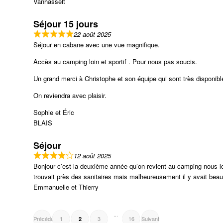
Vanhasselt
Séjour 15 jours
22 août 2025
Séjour en cabane avec une vue magnifique.
Accès au camping loin et sportif . Pour nous pas soucis.
Un grand merci à Christophe et son équipe qui sont très disponible 
On reviendra avec plaisir.
Sophie et Éric
BLAIS
Séjour
12 août 2025
Bonjour c’est la deuxième année qu’on revient au camping nous le
trouvait près des sanitaires mais malheureusement il y avait bea
Emmanuelle et Thierry
NAVIGATION
Page
Page
Page
Page
...
Précédent
1
3
16
Suivant
2