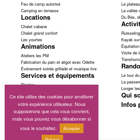
Feu de camp autorisé
Le plateau
Camping en terrasse
La vallée 
Locations
Du Bès, d
Activi
Chalet cabane
Chalet grand confort
Ruisseling
Les yourtes
Kayak sur 
Animations
Équitation
Visite de 
Ateliers les PM
Transhuma
Fabrication du pain et aligot avec Odette
Rando 
Évènement soirée grillade et musique live
Services et équipements
Le tour d
La passer
Piscine
Longer les
Jeux d’enfants
Qui s
Ce site utilise des cookies pour améliorer
Ping pong
Infos 
votre expérience utilisateur. Nous
Tir à l’arc en accès libre
Épicerie
supposerons que cela vous convient,
Restaurant
mais vous pouvez vous désabonner si
vous le souhaitez.
Accepter
Refuser