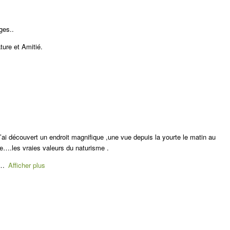
ges..
ure et Amitié.
J’ai découvert un endroit magnifique ,une vue depuis la yourte le matin au
e….les vraies valeurs du naturisme .
Afficher plus