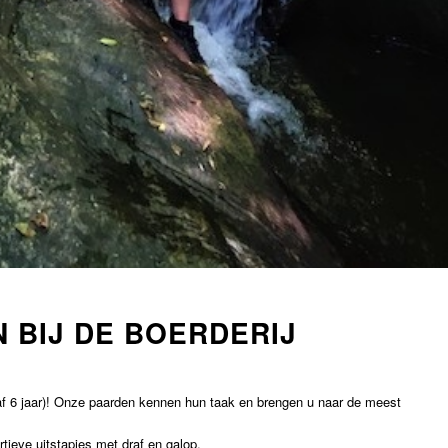
N BIJ DE BOERDERIJ
af 6 jaar)! Onze paarden kennen hun taak en brengen u naar de meest
tieve uitstapjes met draf en galop.