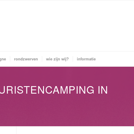
gne
rondzwerven
wie zijn wij?
informatie
TURISTENCAMPING IN