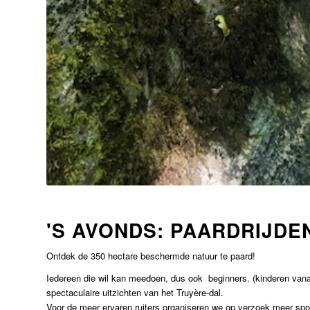
'S AVONDS: PAARDRIJDE
Ontdek de 350 hectare beschermde natuur te paard!
Iedereen die wil kan meedoen, dus ook beginners. (kinderen van
spectaculaire uitzichten van het Truyère-dal.
Voor de meer ervaren ruiters organiseren we op verzoek meer spor