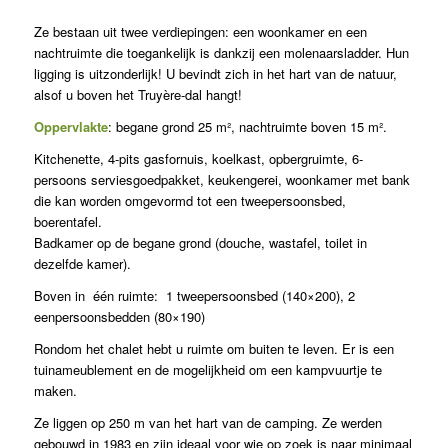
Ze bestaan uit twee verdiepingen: een woonkamer en een
nachtruimte die toegankelijk is dankzij een molenaarsladder. Hun
ligging is uitzonderlijk! U bevindt zich in het hart van de natuur,
alsof u boven het Truyère-dal hangt!
Oppervlakte
: begane grond 25 m², nachtruimte boven 15 m².
Kitchenette, 4-pits gasfornuis, koelkast, opbergruimte, 6-
persoons serviesgoedpakket, keukengerei, woonkamer met bank
die kan worden omgevormd tot een tweepersoonsbed,
boerentafel.
Badkamer op de begane grond (douche, wastafel, toilet in
dezelfde kamer).
Boven in één ruimte: 1 tweepersoonsbed (140×200), 2
eenpersoonsbedden (80×190)
Rondom het chalet hebt u ruimte om buiten te leven. Er is een
tuinameublement en de mogelijkheid om een kampvuurtje te
maken.
Ze liggen op 250 m van het hart van de camping. Ze werden
gebouwd in 1983 en zijn ideaal voor wie op zoek is naar minimaal