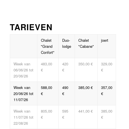
1
2
3
4
5
6
7
8
Volgende
TARIEVEN
Chalet
Duo-
Chalet
joert
"Grand
lodge
"Cabane"
Confort"
Week van
483,00
420
350,00 €
329,00
06/06/26 tot
€
€
€
20/06/26
Week van
588,00
490
385,00 €
357,00
20/06/26 tot
€
€
€
11/07/26
Week van
805,00
595
441,00 €
385,00
11/07/26 tot
€
€
€
22/08/26