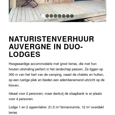
1
2
3
4
5
6
7
8
NATURISTENVERHUUR
AUVERGNE IN DUO-
LODGES
Hoogwaardige accommodatie met groot terras, die met hun
houten uitstraling perfect in het landschap passen. Ze liggen op
300 m van het hart van de camping, naast de chalets en hutten,
op een rustige plek en bieden een adembenemend uitzicht op de
kloven.
Ideaal voor 2 personen, maar dankzij de slaapbank is er plaats
voor 4 personen.
Lodge 1 en 2 oppervlakte: 21,5 m² binnenruimte, 12 m² overdekt
terras