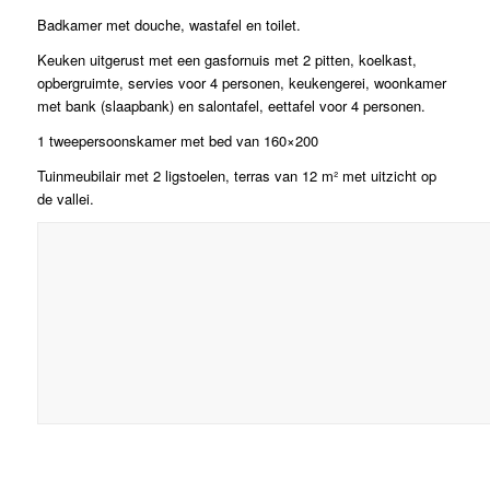
Badkamer met douche, wastafel en toilet.
Keuken uitgerust met een gasfornuis met 2 pitten, koelkast,
opbergruimte, servies voor 4 personen, keukengerei, woonkamer
met bank (slaapbank) en salontafel, eettafel voor 4 personen.
1 tweepersoonskamer met bed van 160×200
Tuinmeubilair met 2 ligstoelen, terras van 12 m² met uitzicht op
de vallei.
1
2
3
4
5
6
7
8
9
10
11
12
13
14
Volgende