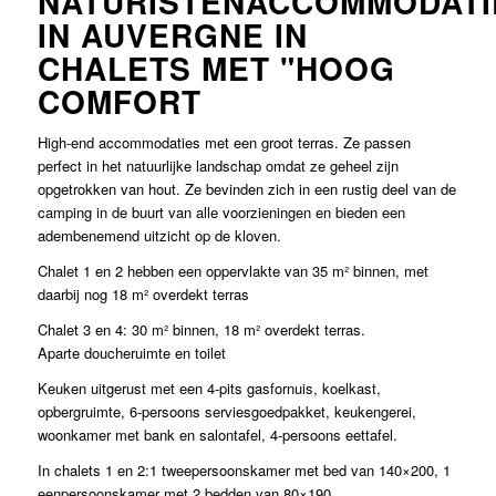
NATURISTENACCOMMODATI
IN AUVERGNE IN
CHALETS MET "HOOG
COMFORT
High-end accommodaties met een groot terras. Ze passen
perfect in het natuurlijke landschap omdat ze geheel zijn
opgetrokken van hout. Ze bevinden zich in een rustig deel van de
camping in de buurt van alle voorzieningen en bieden een
adembenemend uitzicht op de kloven.
Chalet 1 en 2 hebben een oppervlakte van 35 m² binnen, met
daarbij nog 18 m² overdekt terras
Chalet 3 en 4: 30 m² binnen, 18 m² overdekt terras.
Aparte doucheruimte en toilet
Keuken uitgerust met een 4-pits gasfornuis, koelkast,
opbergruimte, 6-persoons serviesgoedpakket, keukengerei,
woonkamer met bank en salontafel, 4-persoons eettafel.
In chalets 1 en 2:1 tweepersoonskamer met bed van 140×200, 1
eenpersoonskamer met 2 bedden van 80×190