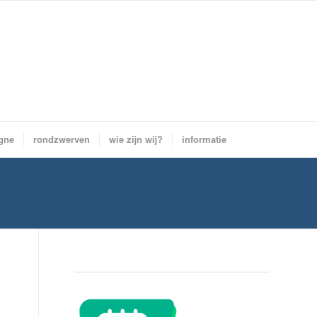
gne
rondzwerven
wie zijn wij?
informatie