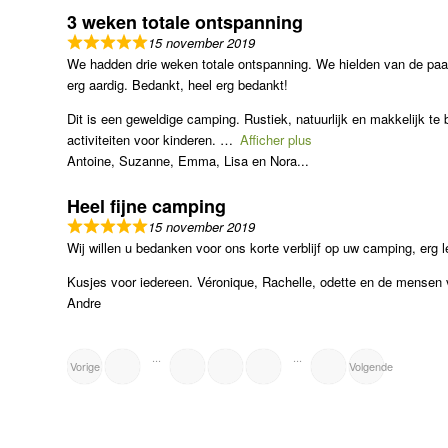
3 weken totale ontspanning
15 november 2019
We hadden drie weken totale ontspanning. We hielden van de paa
erg aardig. Bedankt, heel erg bedankt!
Dit is een geweldige camping. Rustiek, natuurlijk en makkelijk te 
activiteiten voor kinderen.
Afficher plus
Antoine, Suzanne, Emma, Lisa en Nora...
Heel fijne camping
15 november 2019
Wij willen u bedanken voor ons korte verblijf op uw camping, erg l
Kusjes voor iedereen. Véronique, Rachelle, odette en de mensen v
Andre
NAVIGATIE
Pagina
Pagina
Pagina
Pagina
Pagina
...
...
Vorige
Volgende
1
11
13
16
12
SITE
BEOORDELINGEN