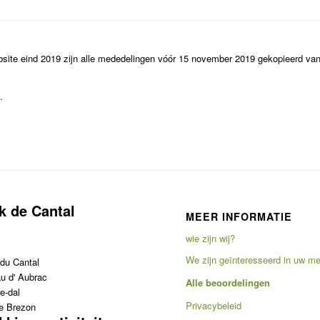
bsite eind 2019 zijn alle mededelingen vóór 15 november 2019 gekopieerd va
.
k de Cantal
MEER INFORMATIE
wie zijn wij?
We zijn geïnteresseerd in uw m
du Cantal
u d' Aubrac
Alle beoordelingen
e-dal
Privacybeleid
e Brezon