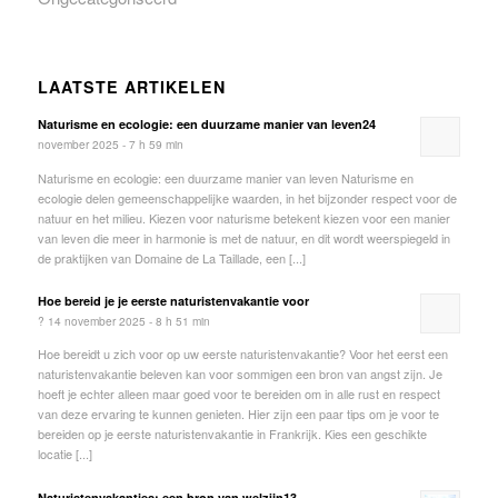
LAATSTE ARTIKELEN
Naturisme en ecologie: een duurzame manier van leven24
november 2025 - 7 h 59 min
Naturisme en ecologie: een duurzame manier van leven Naturisme en
ecologie delen gemeenschappelijke waarden, in het bijzonder respect voor de
natuur en het milieu. Kiezen voor naturisme betekent kiezen voor een manier
van leven die meer in harmonie is met de natuur, en dit wordt weerspiegeld in
de praktijken van Domaine de La Taillade, een [...]
Hoe bereid je je eerste naturistenvakantie voor
? 14 november 2025 - 8 h 51 min
Hoe bereidt u zich voor op uw eerste naturistenvakantie? Voor het eerst een
naturistenvakantie beleven kan voor sommigen een bron van angst zijn. Je
hoeft je echter alleen maar goed voor te bereiden om in alle rust en respect
van deze ervaring te kunnen genieten. Hier zijn een paar tips om je voor te
bereiden op je eerste naturistenvakantie in Frankrijk. Kies een geschikte
locatie [...]
Naturistenvakanties: een bron van welzijn13