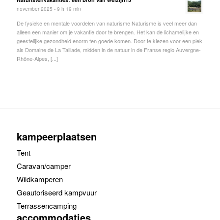
november 2025 - 9 h 19 min
De fysieke en mentale voordelen van naturisme Naturisme is veel meer dan
alleen een manier om je vakantie door te brengen. Het kan de lichamelijke en
geestelijke gezondheid enorm ten goede komen. Door te kiezen voor een plek
als Domaine de La Taillade, midden in de natuur in de Franse regio Auvergne-
Rhône-Alpes, [...]
kampeerplaatsen
Tent
Caravan/camper
Wildkamperen
Geautoriseerd kampvuur
Terrassencamping
accommodaties