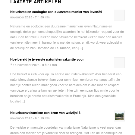
LAATSTE ARTIKELEN
Naturisme en ecologie: een duurzame manier van leven24
november 2025 - 7 h 59 min
Naturisme en ecologie: een duurzame manier van leven Naturisme en
ecologie delen gemeenschappelijke waarden, in het bijzonder respect voor de
natuur en het milieu. Kiezen voor naturisme betekent kiezen voor een manier
van leven die meer in harmonie is met de natuur, en dit wordt weerspiegeld in
de praktijken van Domaine de La Taillade, een [...]
Hoe bereid je je eerste naturistenvakantie voor
? 14 november 2025 - 8 h 51 min
Hoe bereidt u zich voor op uw eerste naturistenvakantie? Voor het eerst een
naturistenvakantie beleven kan voor sommigen een bron van angst zijn. Je
hoeft je echter alleen maar goed voor te bereiden om in alle rust en respect
van deze ervaring te kunnen genieten. Hier zijn een paar tips om je voor te
bereiden op je eerste naturistenvakantie in Frankrijk. Kies een geschikte
locatie [...]
Naturistenvakanties: een bron van welzijn13
november 2025 - 9 h 19 min
De fysieke en mentale voordelen van naturisme Naturisme is veel meer dan
alleen een manier om je vakantie door te brengen. Het kan de lichamelijke en