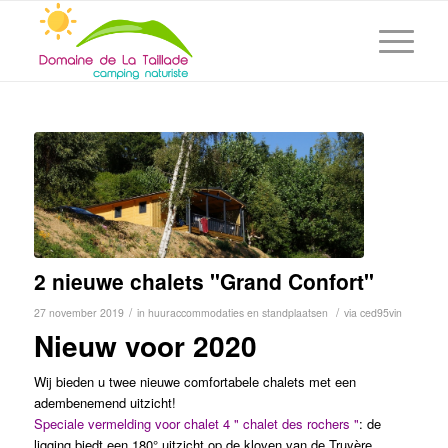
2 nieuwe chalets "Grand Confort"
/
/
27 november 2019
in
huuraccommodaties en standplaatsen
via
ced95vin
Nieuw voor 2020
Wij bieden u twee nieuwe comfortabele chalets met een
adembenemend uitzicht!
Speciale vermelding voor chalet 4 " chalet des rochers "
: de
ligging biedt een 180° uitzicht op de kloven van de Truyère.