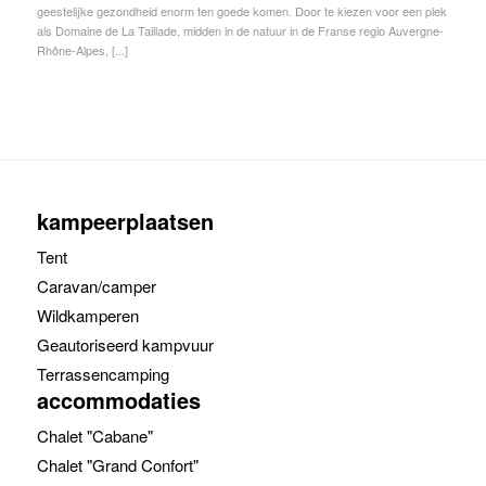
geestelijke gezondheid enorm ten goede komen. Door te kiezen voor een plek
als Domaine de La Taillade, midden in de natuur in de Franse regio Auvergne-
Rhône-Alpes, [...]
kampeerplaatsen
Tent
Caravan/camper
Wildkamperen
Geautoriseerd kampvuur
Terrassencamping
accommodaties
Chalet "Cabane"
Chalet "Grand Confort"