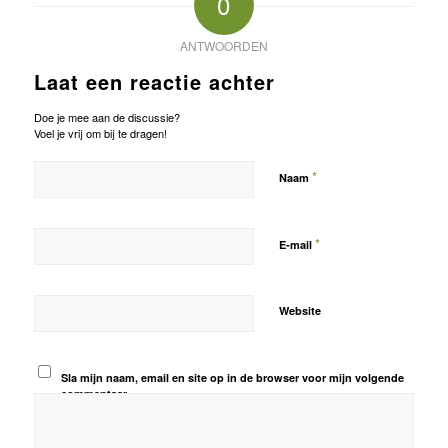
0
ANTWOORDEN
Laat een reactie achter
Doe je mee aan de discussie?
Voel je vrij om bij te dragen!
*
Naam
*
E-mail
Website
Sla mijn naam, email en site op in de browser voor mijn volgende
commentaar.