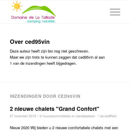
Over
ced95vin
Deze auteur heeft zijn bio nog niet geschreven.
Maar we zijn trots te kunnen zeggen dat
ced95vin
al aan
1 van de inzendingen heeft bijgedragen.
INZENDINGEN DOOR CED95VIN
2 nieuwe chalets "Grand Confort"
/
/
27 november 2019
in
huuraccommodaties en standplaatsen
via
ced95vin
Nieuw 2020 Wij bieden u 2 nieuwe comfortabele chalets met een