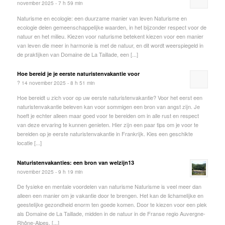
november 2025 - 7 h 59 min
Naturisme en ecologie: een duurzame manier van leven Naturisme en
ecologie delen gemeenschappelijke waarden, in het bijzonder respect voor de
natuur en het milieu. Kiezen voor naturisme betekent kiezen voor een manier
van leven die meer in harmonie is met de natuur, en dit wordt weerspiegeld in
de praktijken van Domaine de La Taillade, een [...]
Hoe bereid je je eerste naturistenvakantie voor
? 14 november 2025 - 8 h 51 min
Hoe bereidt u zich voor op uw eerste naturistenvakantie? Voor het eerst een
naturistenvakantie beleven kan voor sommigen een bron van angst zijn. Je
hoeft je echter alleen maar goed voor te bereiden om in alle rust en respect
van deze ervaring te kunnen genieten. Hier zijn een paar tips om je voor te
bereiden op je eerste naturistenvakantie in Frankrijk. Kies een geschikte
locatie [...]
Naturistenvakanties: een bron van welzijn13
november 2025 - 9 h 19 min
De fysieke en mentale voordelen van naturisme Naturisme is veel meer dan
alleen een manier om je vakantie door te brengen. Het kan de lichamelijke en
geestelijke gezondheid enorm ten goede komen. Door te kiezen voor een plek
als Domaine de La Taillade, midden in de natuur in de Franse regio Auvergne-
Rhône-Alpes, [...]